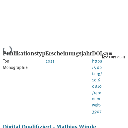
Lade...
Publikationstyp
Erscheinungsjahr
DOI
Ton
2021
https
Monographie
://do
i.org/
10.6
0810
/ope
num
welt-
3907
Digital Qualifiziert - Mathias Winde