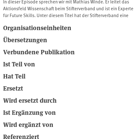
In dieser Episode sprechen wir mit Mathias Winde. Er leitet das
Aktionsfeld Wissenschaft beim Stifterverband und ist ein Experte
für Future Skills. Unter diesem Titel hat der Stifterverband eine
Initiative gestartet, um die Bedingungen für den Erwerb von
Organisationseinheiten
digitalen Kompetenzen zu verbessern. Gehen wir also gemeinsam
den Fragen nach, warum Skills besser sind als Fähigkeiten, wie
Übersetzungen
die Pandemiebedingungen die Anforderungen der Unternehmen
verändert haben und welche Schlagzeilen in 5 Jahren zu lesen
Verbundene Publikation
sind. Quelle: www.soundcloud.com
Ist Teil von
Hat Teil
Ersetzt
Wird ersetzt durch
Ist Ergänzung von
Wird ergänzt von
Referenziert