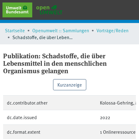
erweiterte Suche
Startseite
Openumwelt :: Sammlungen
Vorträge/Reden
Browse
Schadstoffe, die über Lebensmittel in den menschlichen Organismus gelangen
Sammlungen
Schlagwörter
Publikation:
Schadstoffe, die über
Lebensmittel in den menschlichen
Organismus gelangen
Kurzanzeige
dc.contributor.other
Kolossa-Gehring, M
dc.date.issued
2022
dc.format.extent
1 Onlineressource