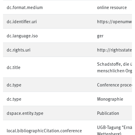
dc.format.medium
online resource
dc.identifier.uri
https://openumwe
dc.language.iso
ger
dc.rights.uri
http://rightsstate
Schadstoffe, die üb
dc.title
menschlichen Orga
dc.type
Conference procee
dc.type
Monographie
dspace.entity.type
Publication
UGB-Tagung "Ernähr
local.bibliographicCitation.conference
Wettenberg)