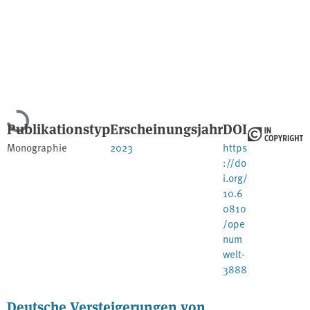
Lade...
Publikationstyp
Erscheinungsjahr
DOI
Monographie
2023
https
://do
i.org/
10.6
0810
/ope
num
welt-
3888
Deutsche Versteigerungen von