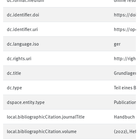
dc.identifier.doi
https://doi
dc.identifier.uri
https://op
dc.language.iso
ger
dc.rights.uri
http://righ
dc.title
Grundlagen 
dc.type
Teil eines B
dspace.entity.type
Publication
local.bibliographicCitation.journalTitle
Handbuch d
local.bibliographicCitation.volume
(2022), Heft 