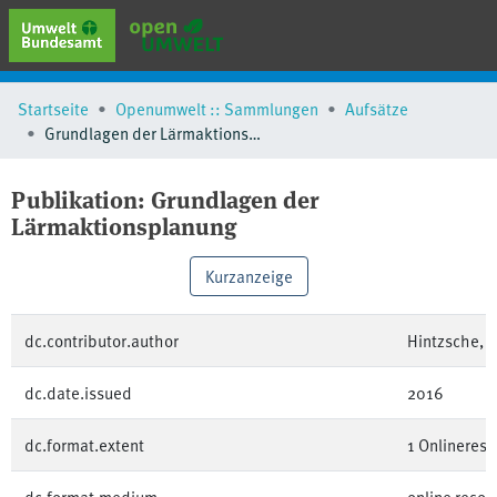
erweiterte Suche
Startseite
Openumwelt :: Sammlungen
Aufsätze
Browse
Grundlagen der Lärmaktionsplanung
Sammlungen
Schlagwörter
Publikation:
Grundlagen der
Lärmaktionsplanung
Kurzanzeige
dc.contributor.author
Hintzsche, 
dc.date.issued
2016
dc.format.extent
1 Onlineress
dc.format.medium
online resou