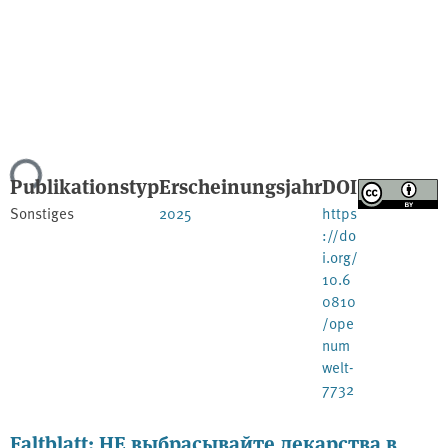
ade...
Publikationstyp
Erscheinungsjahr
DOI
Sonstiges
2025
https
://do
i.org/
10.6
0810
/ope
num
welt-
7732
Faltblatt: НЕ выбрасывайте лекарства в