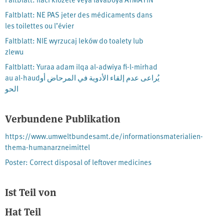
Faltblatt: NE PAS jeter des médicaments dans
les toilettes ou l’évier
Faltblatt: NIE wyrzucaj leków do toalety lub
zlewu
Faltblatt: Yuraa adam ilqa al-adwiya fi-l-mirhad
au al-haudيُراعى عدم إلقاء الأدوية في المرحاض أو
الحو
Verbundene Publikation
https://www.umweltbundesamt.de/informationsmaterialien-
thema-humanarzneimittel
Poster: Correct disposal of leftover medicines
Ist Teil von
Hat Teil