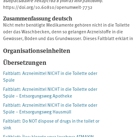
выбрасывайте лекарства в унитаз или раковину
.
https://doi.org/10.60810/openumwelt-7732
Zusammenfassung deutsch
Nicht mehr benötigte Medikamente gehören nicht in die Toilette
oder das Waschbecken, denn so gelangen Arzneistoffe in die
Gewässer, Böden und das Grundwasser. Dieses Faltblatt erklärt in
englischer Sprache, wie man Altmedikamente richtig entsorgt und
Organisationseinheiten
warum dies wichtig ist.Das Faltblatt enthält eine Karte, die für alle
Landkreise und kreifreien Städte Deutschlands einen
Übersetzungen
empfohlenen Entsorgungsweg für Medikamentenreste angibt
(Stand 2023, basierend auf Informationen
Faltblatt: Arzneimittel NICHT in die Toilette oder
von arzneimittelentsorgung.de). Zusätzlich können auf der
Spüle
Rückseite des Faltblattes die regionalen Entsorgungswege in einer
Faltblatt: Arzneimittel NICHT in die Toilette oder
Liste angehakt werden.Das Faltblatt kann kostenlos bestellt und
Spüle – Entsorgungsweg Apotheke
verteilt werden, z. B. über Apotheken, Arztpraxen,
Faltblatt: Arzneimittel NICHT in die Toilette oder
gesundheitliche Beratungsstellen, Abwasserverbände oder
Spüle – Entsorgungsweg Hausmüll
Abfallentsorger. Es gibt ein Freifeld im Faltblatt, in das diese
Multiplikatoren ihren Stempel als Absender setzen können. Das
Faltblatt: Do NOT dispose of drugs in the toilet or
Faltblatt hat ausgeklappt eine Größe von DIN A4 und ist zweimal
sink
auf ein Drittel gefaltet.
Faltblatt: İlacı klozete veya lavaboya ATMAYIN