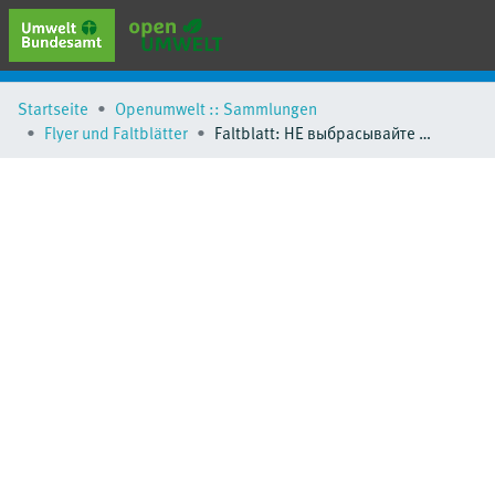
erweiterte Suche
Startseite
Openumwelt :: Sammlungen
Browse
Flyer und Faltblätter
Faltblatt: НЕ выбрасывайте лекарства в унитаз или раковину
Sammlungen
Schlagwörter