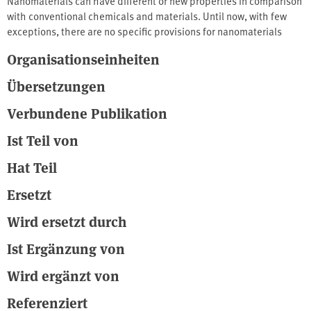
Nanomaterials can have different or new properties in comparison
with conventional chemicals and materials. Until now, with few
exceptions, there are no specific provisions for nanomaterials
within the substance legislations. As a result, specific
Organisationseinheiten
environmental risks cannot be described and assessed
adequately and appropriate measures to minimize the risks
Übersetzungen
cannot be taken. Therefore, the main aim of this paper is to
outline the necessary further development of chemicals
Verbundene Publikation
regulations for nanomaterials with regard to the environment from
Ist Teil von
UBA´s perspective.Quelle: https://www.umweltbundesamt.de
Hat Teil
Ersetzt
Wird ersetzt durch
Ist Ergänzung von
Wird ergänzt von
Referenziert