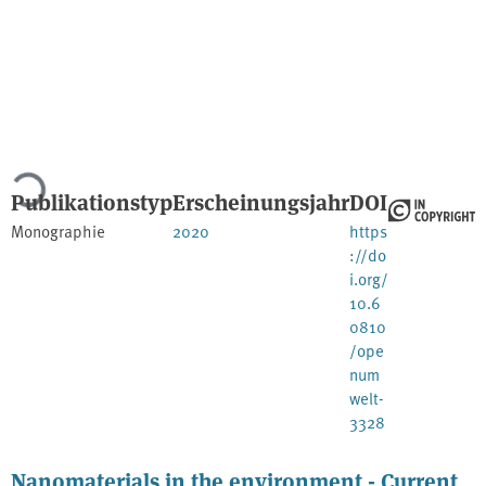
Lade...
Publikationstyp
Erscheinungsjahr
DOI
Monographie
2020
https
://do
i.org/
10.6
0810
/ope
num
welt-
3328
Nanomaterials in the environment - Current