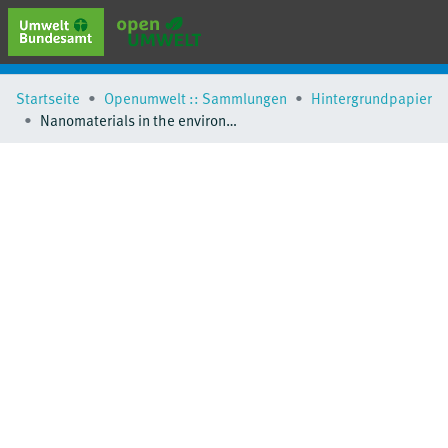
erweiterte Suche
Startseite
Openumwelt :: Sammlungen
Hintergrundpapier
Browse
Nanomaterials in the environment - Current state of knowledge and regulations on chemical safety
Sammlungen
Schlagwörter