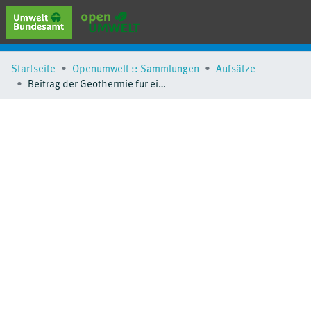
erweiterte Suche
Startseite
Openumwelt :: Sammlungen
Aufsätze
Browse
Beitrag der Geothermie für einen klimaneutralen Gebäudebestand
Sammlungen
Schlagwörter