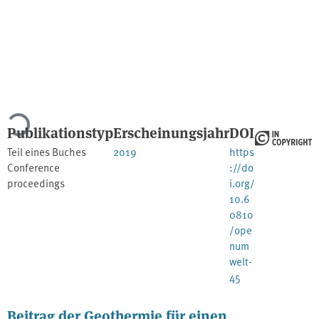
Lade...
Publikationstyp
Erscheinungsjahr
DOI
Teil eines Buches
2019
https
Conference
://do
proceedings
i.org/
10.6
0810
/ope
num
welt-
45
Beitrag der Geothermie für einen