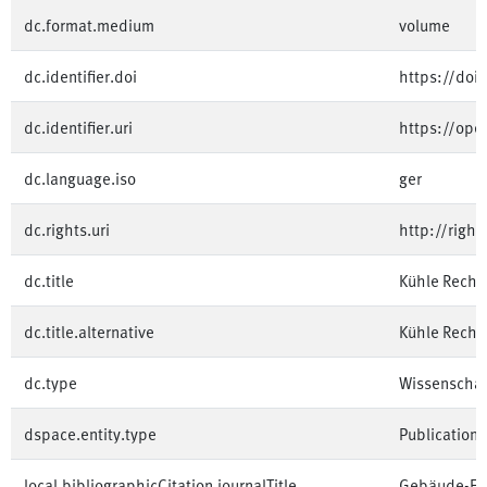
dc.format.medium
volume
dc.identifier.doi
https://doi
dc.identifier.uri
https://op
dc.language.iso
ger
dc.rights.uri
http://righ
dc.title
Kühle Rechn
dc.title.alternative
Kühle Rechn
dc.type
Wissenschaft
dspace.entity.type
Publication
local.bibliographicCitation.journalTitle
Gebäude-Ene