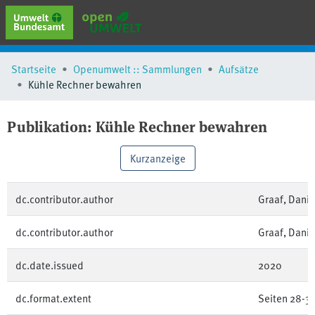
erweiterte Suche
Startseite
Openumwelt :: Sammlungen
Aufsätze
Browse
Kühle Rechner bewahren
Sammlungen
Schlagwörter
Publikation:
Kühle Rechner bewahren
Kurzanzeige
dc.contributor.author
Graaf, Danie
dc.contributor.author
Graaf, Danie
dc.date.issued
2020
dc.format.extent
Seiten 28-3