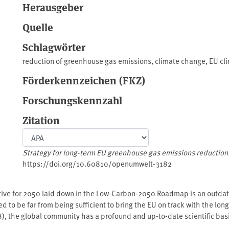
Herausgeber
Quelle
Schlagwörter
reduction of greenhouse gas emissions
,
climate change
,
EU cli
Förderkennzeichen (FKZ)
Forschungskennzahl
Zitation
Strategy for long-term EU greenhouse gas emissions reduction
https://doi.org/10.60810/openumwelt-3182
tive for 2050 laid down in the Low-Carbon-2050 Roadmap is an outdat
ed to be far from being sufficient to bring the EU on track with the lo
018), the global community has a profound and up-to-date scientific bas
invites parties to provide their low carbon development strategies by 