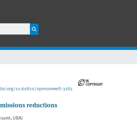
/doi.org/10.60810/openumwelt-3182
emissions reductions
esamt, UBA)