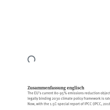
Lade...
Zusammenfassung englisch
The EU’s current 80-95% emissions reduction objec
legally binding 2030 climate policy framework is rat
Now, with the 1.5C-special report of ⁠IPCC⁠ (IPCC, 2
climate policies at hand. Since the Paris Agreement 