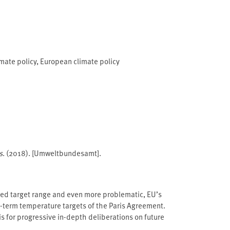
mate policy
,
European climate policy
s
. (2018). [Umweltbundesamt].
ed target range and even more problematic, EU’s
ng-term temperature targets of the Paris Agreement.
is for progressive in-depth deliberations on future
2020, the European Union is currently preparing its