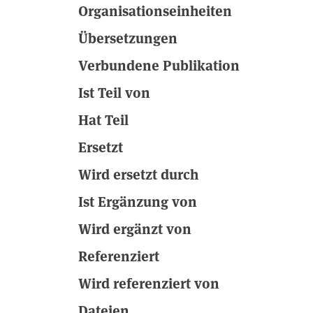
Organisationseinheiten
respective mid-century long-term climate strategy. Wi
Übersetzungen
Verbundene Publikation
Ist Teil von
Hat Teil
Ersetzt
Wird ersetzt durch
Ist Ergänzung von
Wird ergänzt von
Referenziert
Wird referenziert von
Dateien