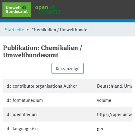
erweiterte Suche
Startseite
Chemikalien / Umweltbundesamt
Browse
Sammlungen
Publikation:
Chemikalien /
Schlagwörter
Umweltbundesamt
Kurzanzeige
dc.contributor.organisationalAuthor
Deutschland. Umw
dc.format.medium
volume
dc.identifier.uri
https://openumwe
dc.language.iso
ger