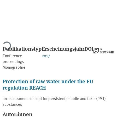
Lade...
Publikationstyp
Erscheinungsjahr
DOI
Conference
2017
proceedings
Monographie
Protection of raw water under the EU
regulation REACH
an assessment concept for persistent, mobile and toxic (PMT)
substances
Autor:innen