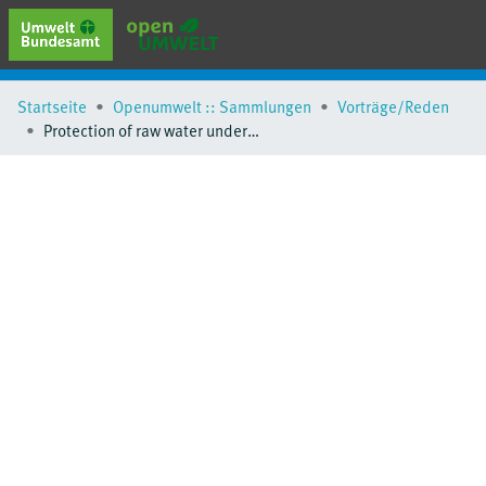
erweiterte Suche
Startseite
Openumwelt :: Sammlungen
Vorträge/Reden
Browse
Protection of raw water under the EU regulation REACH
Sammlungen
Schlagwörter