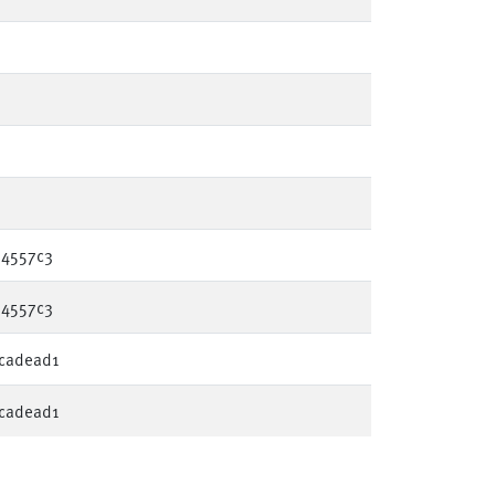
64557c3
64557c3
cadead1
cadead1