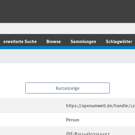
erweiterte Suche
Browse
Sammlungen
Schlagwörter
Kurzanzeige
https://openumwelt.de/handle/1
Person
(DE-B1514a)02150457