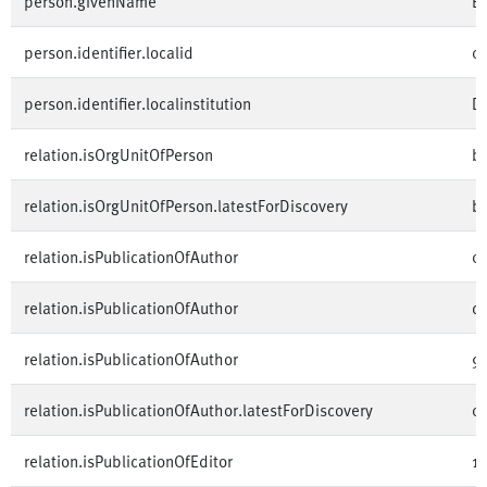
person.givenName
B
person.identifier.localid
0
person.identifier.localinstitution
D
relation.isOrgUnitOfPerson
b
relation.isOrgUnitOfPerson.latestForDiscovery
b
relation.isPublicationOfAuthor
0
relation.isPublicationOfAuthor
c
relation.isPublicationOfAuthor
9
relation.isPublicationOfAuthor.latestForDiscovery
0
relation.isPublicationOfEditor
1