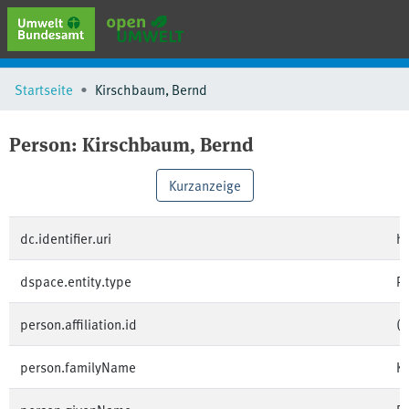
erweiterte Suche
Startseite
Kirschbaum, Bernd
Browse
Sammlungen
Person:
Kirschbaum, Bernd
Schlagwörter
Kurzanzeige
dc.identifier.uri
h
dspace.entity.type
P
person.affiliation.id
(
person.familyName
K