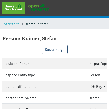
erweiterte Suche
Startseite
Krämer, Stefan
Browse
Sammlungen
Person:
Krämer, Stefan
Schlagwörter
Kurzanzeige
dc.identifier.uri
https://op
dspace.entity.type
Person
person.affiliation.id
(DE-B1514a
person.familyName
Krämer