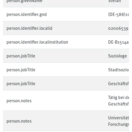
person.givenName
Stefan
person.identifier.gnd
(DE-588)10
person.identifier.localid
02006539
person.identifier.localinstitution
DE-B1514a
person.jobTitle
Soziologe
person.jobTitle
Stadtsoziol
person.jobTitle
Geschäftsfü
Tätig bei der
person.notes
Geschäftsfü
Universität
person.notes
Forschungstä