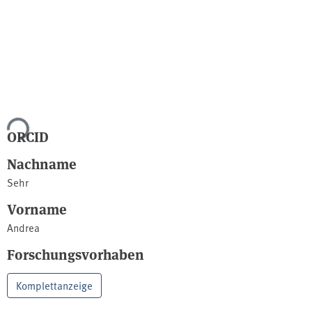
ade...
ORCID
Nachname
Sehr
Vorname
Andrea
Forschungsvorhaben
Komplettanzeige