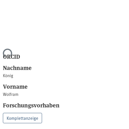
Lade...
ORCID
Nachname
König
Vorname
Wolfram
Forschungsvorhaben
Komplettanzeige