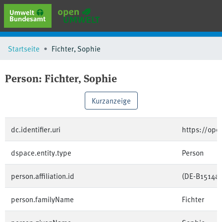
erweiterte Suche
Startseite
Fichter, Sophie
Browse
Sammlungen
Person:
Fichter, Sophie
Schlagwörter
Kurzanzeige
dc.identifier.uri
https://op
dspace.entity.type
Person
person.affiliation.id
(DE-B1514a
person.familyName
Fichter