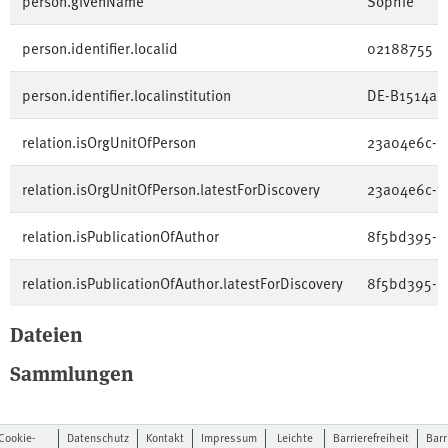
person.givenName
Sophie
person.identifier.localid
02188755
person.identifier.localinstitution
DE-B1514a
relation.isOrgUnitOfPerson
23a04e6c-f
relation.isOrgUnitOfPerson.latestForDiscovery
23a04e6c-f
relation.isPublicationOfAuthor
8f5bd395-6
relation.isPublicationOfAuthor.latestForDiscovery
8f5bd395-6
Dateien
Sammlungen
Cookie-
Datenschutz
Kontakt
Impressum
Leichte
Barrierefreiheit
Barr