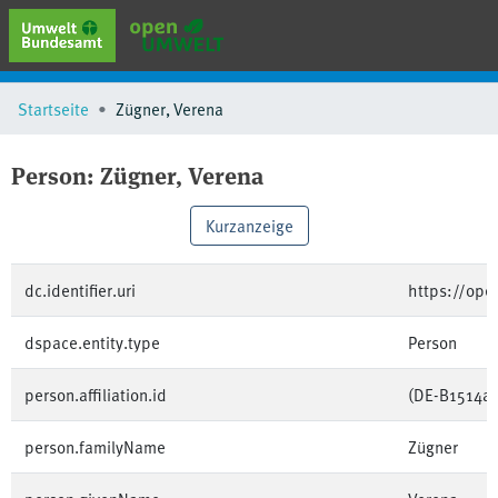
erweiterte Suche
Startseite
Zügner, Verena
Browse
Sammlungen
Person:
Zügner, Verena
Schlagwörter
Kurzanzeige
dc.identifier.uri
https://op
dspace.entity.type
Person
person.affiliation.id
(DE-B1514a
person.familyName
Zügner