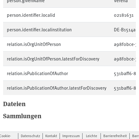
person.givenName
Verena
person.identifier.localid
02181631
person.identifier.localinstitution
DE-B1514a
relation.isOrgUnitOfPerson
a98f0bce-7
relation.isOrgUnitOfPerson.latestForDiscovery
a98f0bce-7
relation.isPublicationOfAuthor
531baff6-8
relation.isPublicationOfAuthor.latestForDiscovery
531baff6-8
Dateien
Sammlungen
Cookie-
Datenschutz
Kontakt
Impressum
Leichte
Barrierefreiheit
Barr