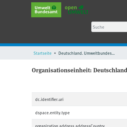
Startseite
Deutschland. Umweltbundesamt. Fachgebiet V.3.4 - Registerführung
Organisationseinheit:
Deutschland
dc.identifier.uri
dspace.entity.type
organization.address.addressCountry