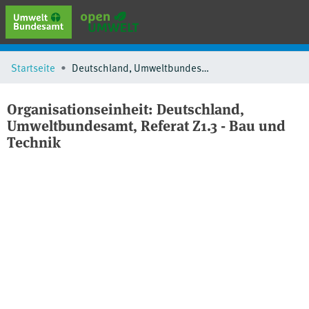
erweiterte Suche
Startseite
Deutschland, Umweltbundesamt, Referat Z1.3 - Bau und Technik
Browse
Sammlungen
Organisationseinheit:
Deutschland,
Schlagwörter
Umweltbundesamt, Referat Z1.3 - Bau und
Technik