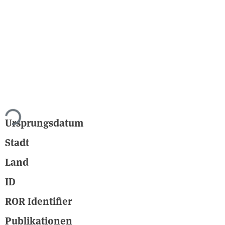
ade...
Ursprungsdatum
Stadt
Land
ID
ROR Identifier
Publikationen